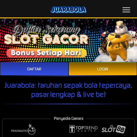
Beranda
Slots
Live Casino
Sports
Poker
DAFTAR
LOGIN
Arcade
Juarabola: taruhan sepak bola tepercaya,
Togel
pasar lengkap & live bet
Fishing
Penyedia Games